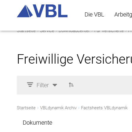
Die VBL
Arbeit
Startseite
Service
Downloadcenter
Für Versicherte
Fr
Die VBL Untermenü 
Arbeitge
Freiwillige Versiche
Filter
Startseite
VBLdynamik Archiv
Factsheets VBLdynamik
Dokumente