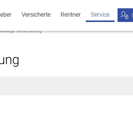
geber
Versicherte
Rentner
Service
eiwillige Versicherung
öffnen
ber Untermenü öffnen
Versicherte Untermenü öffnen
Rentner Untermenü öffnen
Service Untermen
Meine
rung