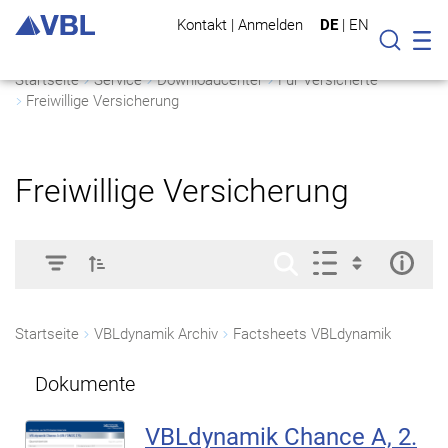
Kontakt
|
Anmelden
DE
|
EN
Mo
Suche
Startseite
Service
Downloadcenter
Für Versicherte
Freiwillige Versicherung
Freiwillige Versicherung
Startseite
VBLdynamik Archiv
Factsheets VBLdynamik
Dokumente
VBLdynamik Chance A, 2.