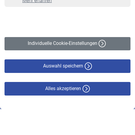
Mehr erfahren
VBLnewsletter
Kontakt
Impressum
Erklärung zur Barrierefreiheit
Individuelle Cookie-Einstellungen
Datenschutz
Cookie-Policy
Haftungsausschluss
Auswahl speichern
Alles akzeptieren
© VBL 2026