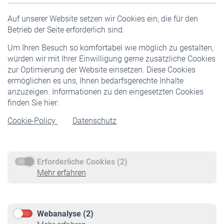
Versicherte
Auf unserer Website setzen wir Cookies ein, die für den
Pflichtversicherung
Betrieb der Seite erforderlich sind.
Freiwillige Versicherung
Um Ihren Besuch so komfortabel wie möglich zu gestalten,
Staatliche Förderung
würden wir mit Ihrer Einwilligung gerne zusätzliche Cookies
Veranstaltungen
zur Optimierung der Website einsetzen. Diese Cookies
ermöglichen es uns, Ihnen bedarfsgerechte Inhalte
anzuzeigen. Informationen zu den eingesetzten Cookies
Rentner
finden Sie hier:
Rentenbeginn
Cookie-Policy
Datenschutz
Rente beantragen
Rentenauszahlung
Erforderliche Cookies (2)
Service
Mehr erfahren
Informationen
Kontakt & Beratung
Downloadcenter
Webanalyse (2)
Online-Rechner