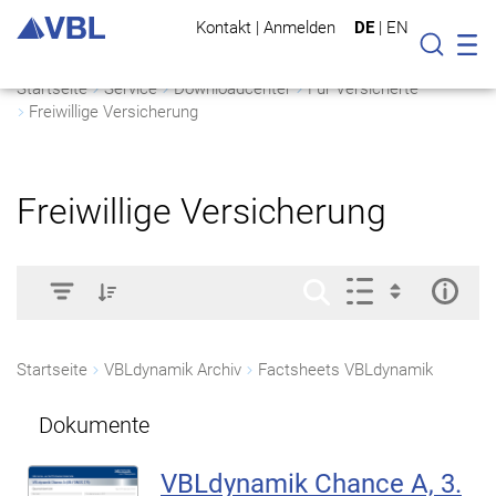
Kontakt
|
Anmelden
DE
|
EN
Mo
Suche
Startseite
Service
Downloadcenter
Für Versicherte
Freiwillige Versicherung
Freiwillige Versicherung
Startseite
VBLdynamik Archiv
Factsheets VBLdynamik
Dokumente
VBLdynamik Chance A, 3.