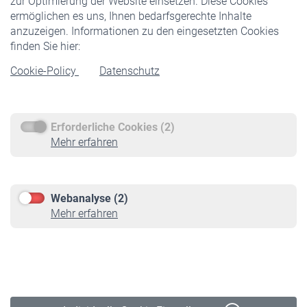
zur Optimierung der Website einsetzen. Diese Cookies
ermöglichen es uns, Ihnen bedarfsgerechte Inhalte
anzuzeigen. Informationen zu den eingesetzten Cookies
Rentner
finden Sie hier:
Rentenbeginn
Cookie-Policy
Datenschutz
Rente beantragen
Rentenauszahlung
Erforderliche Cookies (2)
Service
Mehr erfahren
Informationen
Kontakt & Beratung
Downloadcenter
Webanalyse (2)
Online-Rechner
Mehr erfahren
VBLnewsletter
Kontakt
Impressum
Erklärung zur Barrierefreiheit