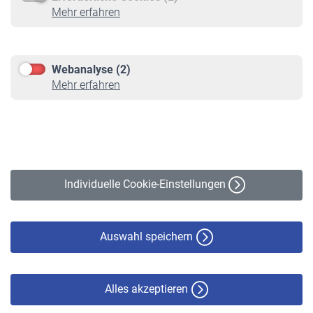
Service
Mehr erfahren
Informationen
Kontakt & Beratung
Downloadcenter
Webanalyse (2)
Online-Rechner
Mehr erfahren
VBLnewsletter
Kontakt
Impressum
Erklärung zur Barrierefreiheit
Individuelle Cookie-Einstellungen
Datenschutz
Cookie-Policy
Haftungsausschluss
Auswahl speichern
Alles akzeptieren
© VBL 2026