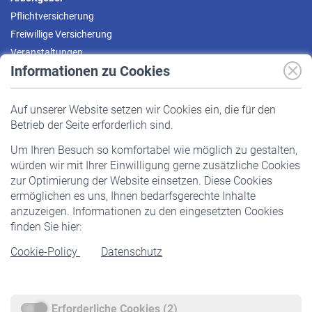
Pflichtversicherung
Freiwillige Versicherung
Veranstaltungen
Informationen zu Cookies
Versicherte
Auf unserer Website setzen wir Cookies ein, die für den
Pflichtversicherung
Betrieb der Seite erforderlich sind.
Freiwillige Versicherung
Um Ihren Besuch so komfortabel wie möglich zu gestalten,
Staatliche Förderung
würden wir mit Ihrer Einwilligung gerne zusätzliche Cookies
Veranstaltungen
zur Optimierung der Website einsetzen. Diese Cookies
ermöglichen es uns, Ihnen bedarfsgerechte Inhalte
anzuzeigen. Informationen zu den eingesetzten Cookies
Rentner
finden Sie hier:
Rentenbeginn
Cookie-Policy
Datenschutz
Rente beantragen
Rentenauszahlung
Erforderliche Cookies (2)