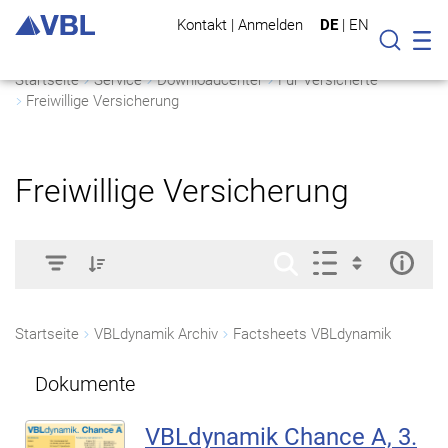
Kontakt
|
Anmelden
DE
|
EN
Mo
Suche
Startseite
Service
Downloadcenter
Für Versicherte
Freiwillige Versicherung
Freiwillige Versicherung
Startseite
VBLdynamik Archiv
Factsheets VBLdynamik
Dokumente
VBLdynamik Chance A, 3.