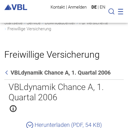
Kontakt
|
Anmelden
DE
|
EN
Mo
Suche
Startseite
Service
Downloadcenter
Für Versicherte
Freiwillige Versicherung
Freiwillige Versicherung
VBLdynamik Chance A, 1. Quartal 2006
Zurück
VBLdynamik Chance A, 1.
Quartal 2006
Herunterladen (PDF, 54 KB)