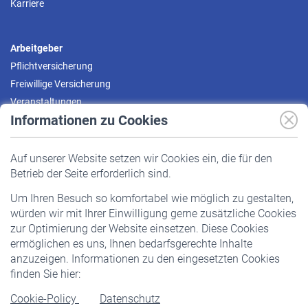
Karriere
Arbeitgeber
Pflichtversicherung
Freiwillige Versicherung
Veranstaltungen
Informationen zu Cookies
Versicherte
Auf unserer Website setzen wir Cookies ein, die für den
Pflichtversicherung
Betrieb der Seite erforderlich sind.
Freiwillige Versicherung
Um Ihren Besuch so komfortabel wie möglich zu gestalten,
Staatliche Förderung
würden wir mit Ihrer Einwilligung gerne zusätzliche Cookies
Veranstaltungen
zur Optimierung der Website einsetzen. Diese Cookies
ermöglichen es uns, Ihnen bedarfsgerechte Inhalte
anzuzeigen. Informationen zu den eingesetzten Cookies
Rentner
finden Sie hier:
Rentenbeginn
Cookie-Policy
Datenschutz
Rente beantragen