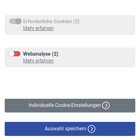
Rentenauszahlung
Erforderliche Cookies (2)
Service
Mehr erfahren
Informationen
Kontakt & Beratung
Downloadcenter
Webanalyse (2)
Online-Rechner
Mehr erfahren
VBLnewsletter
Kontakt
Impressum
Erklärung zur Barrierefreiheit
Individuelle Cookie-Einstellungen
Datenschutz
Cookie-Policy
Haftungsausschluss
Auswahl speichern