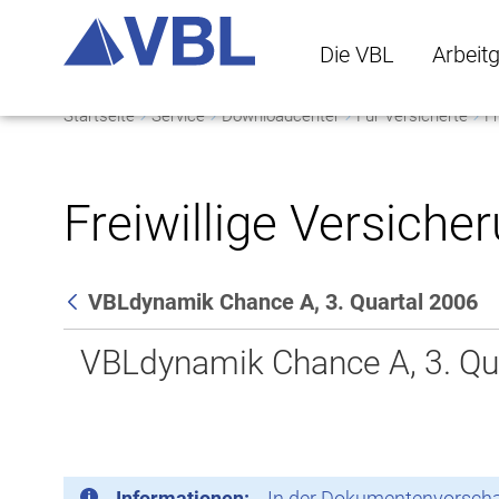
Die VBL
Arbeit
Startseite
Service
Downloadcenter
Für Versicherte
Fr
Die VBL Untermenü 
Arbeitge
Freiwillige Versiche
VBLdynamik Chance A, 3. Quartal 2006
Zurück
VBLdynamik Chance A, 3. Qu
Informationen:
In der Dokumentenvorschau