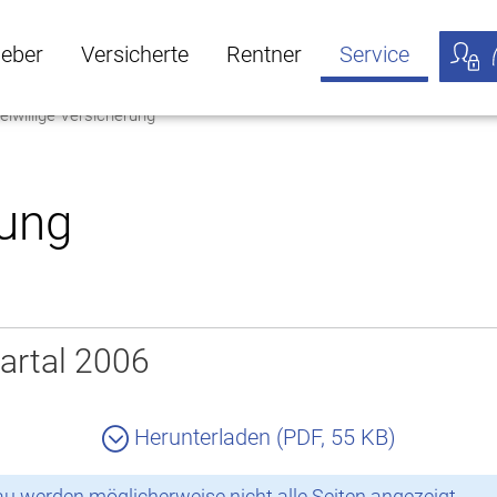
geber
Versicherte
Rentner
Service
eiwillige Versicherung
öffnen
ber Untermenü öffnen
Versicherte Untermenü öffnen
Rentner Untermenü öffnen
Service Untermen
Meine
rung
artal 2006
Herunterladen (PDF, 55 KB)
 werden möglicherweise nicht alle Seiten angezeigt.