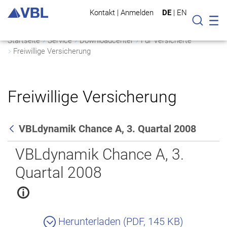
Kontakt
|
Anmelden
DE
|
EN
Mo
Suche
Startseite
Service
Downloadcenter
Für Versicherte
Freiwillige Versicherung
Freiwillige Versicherung
VBLdynamik Chance A, 3. Quartal 2008
Zurück
VBLdynamik Chance A, 3.
Quartal 2008
Herunterladen (PDF, 145 KB)