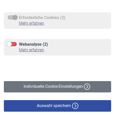
Rentenauszahlung
Erforderliche Cookies (2)
Service
Mehr erfahren
Informationen
Kontakt & Beratung
Downloadcenter
Webanalyse (2)
Online-Rechner
Mehr erfahren
VBLnewsletter
Kontakt
Impressum
Erklärung zur Barrierefreiheit
Individuelle Cookie-Einstellungen
Datenschutz
Cookie-Policy
Haftungsausschluss
Auswahl speichern