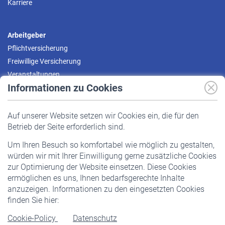
Karriere
Arbeitgeber
Pflichtversicherung
Freiwillige Versicherung
Veranstaltungen
Informationen zu Cookies
Versicherte
Auf unserer Website setzen wir Cookies ein, die für den
Pflichtversicherung
Betrieb der Seite erforderlich sind.
Freiwillige Versicherung
Um Ihren Besuch so komfortabel wie möglich zu gestalten,
Staatliche Förderung
würden wir mit Ihrer Einwilligung gerne zusätzliche Cookies
Veranstaltungen
zur Optimierung der Website einsetzen. Diese Cookies
ermöglichen es uns, Ihnen bedarfsgerechte Inhalte
anzuzeigen. Informationen zu den eingesetzten Cookies
Rentner
finden Sie hier:
Rentenbeginn
Cookie-Policy
Datenschutz
Rente beantragen