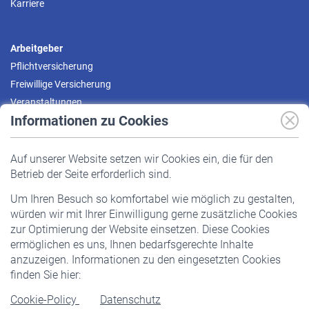
Karriere
Arbeitgeber
Pflichtversicherung
Freiwillige Versicherung
Veranstaltungen
Informationen zu Cookies
Versicherte
Auf unserer Website setzen wir Cookies ein, die für den
Pflichtversicherung
Betrieb der Seite erforderlich sind.
Freiwillige Versicherung
Um Ihren Besuch so komfortabel wie möglich zu gestalten,
Staatliche Förderung
würden wir mit Ihrer Einwilligung gerne zusätzliche Cookies
Veranstaltungen
zur Optimierung der Website einsetzen. Diese Cookies
ermöglichen es uns, Ihnen bedarfsgerechte Inhalte
anzuzeigen. Informationen zu den eingesetzten Cookies
Rentner
finden Sie hier:
Rentenbeginn
Cookie-Policy
Datenschutz
Rente beantragen