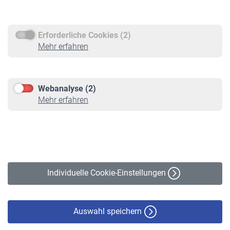
Rentenauszahlung
Erforderliche Cookies (2)
Service
Mehr erfahren
Informationen
Kontakt & Beratung
Downloadcenter
Webanalyse (2)
Online-Rechner
Mehr erfahren
VBLnewsletter
Kontakt
Impressum
Erklärung zur Barrierefreiheit
Individuelle Cookie-Einstellungen
Datenschutz
Cookie-Policy
Haftungsausschluss
Auswahl speichern