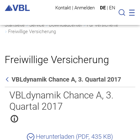
Kontakt
|
Anmelden
DE
|
EN
Mo
Suche
Startseite
Service
Downloadcenter
Für Versicherte
Freiwillige Versicherung
Freiwillige Versicherung
VBLdynamik Chance A, 3. Quartal 2017
Zurück
VBLdynamik Chance A, 3.
Quartal 2017
Herunterladen (PDF, 435 KB)