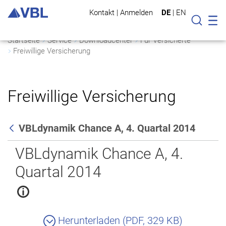
Kontakt
|
Anmelden
DE
|
EN
Mo
Suche
Startseite
Service
Downloadcenter
Für Versicherte
Freiwillige Versicherung
Freiwillige Versicherung
VBLdynamik Chance A, 4. Quartal 2014
Zurück
VBLdynamik Chance A, 4.
Quartal 2014
Herunterladen (PDF, 329 KB)