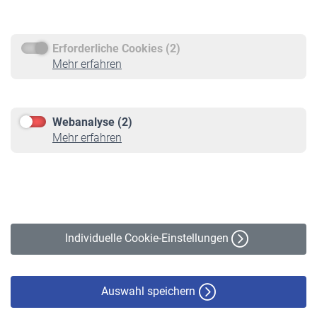
Rentenauszahlung
Erforderliche Cookies (2)
Service
Mehr erfahren
Informationen
Kontakt & Beratung
Downloadcenter
Webanalyse (2)
Online-Rechner
Mehr erfahren
VBLnewsletter
Kontakt
Impressum
Erklärung zur Barrierefreiheit
Individuelle Cookie-Einstellungen
Datenschutz
Cookie-Policy
Haftungsausschluss
Auswahl speichern