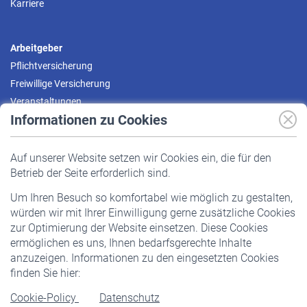
Karriere
Arbeitgeber
Pflichtversicherung
Freiwillige Versicherung
Veranstaltungen
Informationen zu Cookies
Versicherte
Auf unserer Website setzen wir Cookies ein, die für den
Pflichtversicherung
Betrieb der Seite erforderlich sind.
Freiwillige Versicherung
Um Ihren Besuch so komfortabel wie möglich zu gestalten,
Staatliche Förderung
würden wir mit Ihrer Einwilligung gerne zusätzliche Cookies
Veranstaltungen
zur Optimierung der Website einsetzen. Diese Cookies
ermöglichen es uns, Ihnen bedarfsgerechte Inhalte
anzuzeigen. Informationen zu den eingesetzten Cookies
Rentner
finden Sie hier:
Rentenbeginn
Cookie-Policy
Datenschutz
Rente beantragen