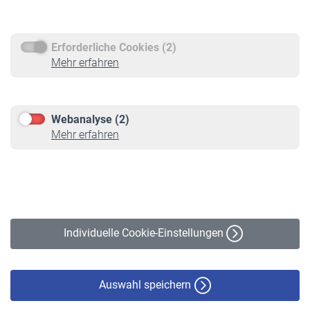
Rentenauszahlung
Erforderliche Cookies (2)
Service
Mehr erfahren
Informationen
Kontakt & Beratung
Downloadcenter
Webanalyse (2)
Online-Rechner
Mehr erfahren
VBLnewsletter
Kontakt
Impressum
Erklärung zur Barrierefreiheit
Individuelle Cookie-Einstellungen
Datenschutz
Cookie-Policy
Haftungsausschluss
Auswahl speichern