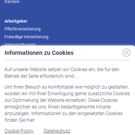
Karriere
Arbeitgeber
Pflichtversicherung
Freiwillige Versicherung
Veranstaltungen
Informationen zu Cookies
Versicherte
Auf unserer Website setzen wir Cookies ein, die für den
Pflichtversicherung
Betrieb der Seite erforderlich sind.
Freiwillige Versicherung
Um Ihren Besuch so komfortabel wie möglich zu gestalten,
Staatliche Förderung
würden wir mit Ihrer Einwilligung gerne zusätzliche Cookies
Veranstaltungen
zur Optimierung der Website einsetzen. Diese Cookies
ermöglichen es uns, Ihnen bedarfsgerechte Inhalte
anzuzeigen. Informationen zu den eingesetzten Cookies
Rentner
finden Sie hier:
Rentenbeginn
Cookie-Policy
Datenschutz
Rente beantragen