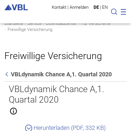
Kontakt
|
Anmelden
DE
|
EN
Mo
Suche
Startseite
Service
Downloadcenter
Für Versicherte
Freiwillige Versicherung
Freiwillige Versicherung
VBLdynamik Chance A,1. Quartal 2020
Zurück
VBLdynamik Chance A,1.
Quartal 2020
Herunterladen (PDF, 332 KB)