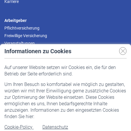
Karriere
Arbeitgeber
Pflichtversicherung
Freiwillige Versicherung
Veranstaltungen
Informationen zu Cookies
Versicherte
Auf unserer Website setzen wir Cookies ein, die für den
Pflichtversicherung
Betrieb der Seite erforderlich sind.
Freiwillige Versicherung
Um Ihren Besuch so komfortabel wie möglich zu gestalten,
Staatliche Förderung
würden wir mit Ihrer Einwilligung gerne zusätzliche Cookies
Veranstaltungen
zur Optimierung der Website einsetzen. Diese Cookies
ermöglichen es uns, Ihnen bedarfsgerechte Inhalte
anzuzeigen. Informationen zu den eingesetzten Cookies
Rentner
finden Sie hier:
Rentenbeginn
Cookie-Policy
Datenschutz
Rente beantragen