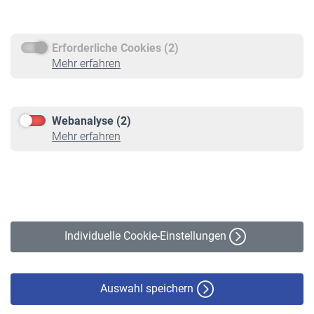
Rentenauszahlung
Erforderliche Cookies (2)
Service
Mehr erfahren
Informationen
Kontakt & Beratung
Downloadcenter
Webanalyse (2)
Online-Rechner
Mehr erfahren
VBLnewsletter
Kontakt
Impressum
Erklärung zur Barrierefreiheit
Individuelle Cookie-Einstellungen
Datenschutz
Cookie-Policy
Haftungsausschluss
Auswahl speichern