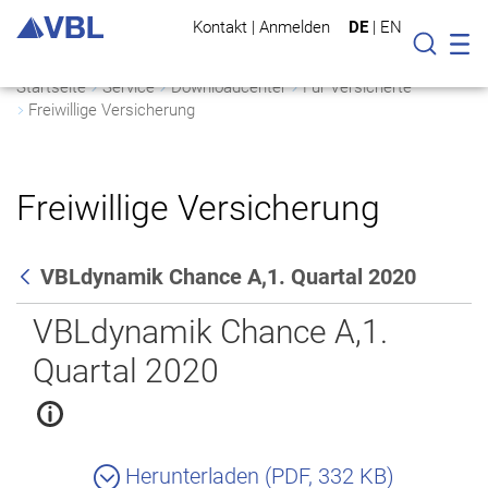
Kontakt
|
Anmelden
DE
|
EN
Mo
Suche
Startseite
Service
Downloadcenter
Für Versicherte
Freiwillige Versicherung
Freiwillige Versicherung
VBLdynamik Chance A,1. Quartal 2020
Zurück
VBLdynamik Chance A,1.
Quartal 2020
Herunterladen (PDF, 332 KB)