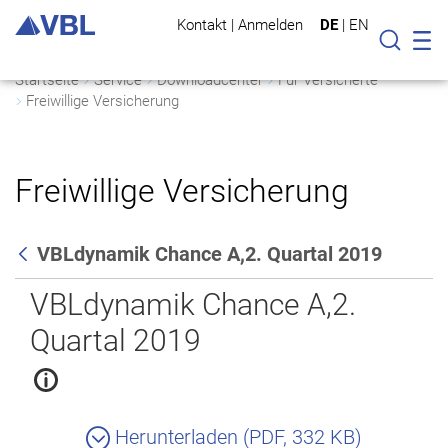
Kontakt
|
Anmelden
DE
|
EN
Mo
Suche
Startseite
Service
Downloadcenter
Für Versicherte
Freiwillige Versicherung
Freiwillige Versicherung
VBLdynamik Chance A,2. Quartal 2019
Zurück
VBLdynamik Chance A,2.
Quartal 2019
Herunterladen (PDF, 332 KB)