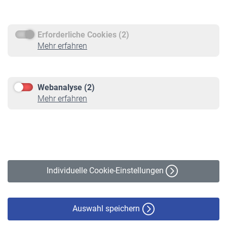
Rentenauszahlung
Erforderliche Cookies (2)
Service
Mehr erfahren
Informationen
Kontakt & Beratung
Downloadcenter
Webanalyse (2)
Online-Rechner
Mehr erfahren
VBLnewsletter
Kontakt
Impressum
Erklärung zur Barrierefreiheit
Individuelle Cookie-Einstellungen
Datenschutz
Cookie-Policy
Haftungsausschluss
Auswahl speichern