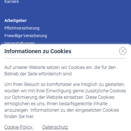
Karriere
Arbeitgeber
Pflichtversicherung
Freiwillige Versicherung
Veranstaltungen
Informationen zu Cookies
Versicherte
Auf unserer Website setzen wir Cookies ein, die für den
Pflichtversicherung
Betrieb der Seite erforderlich sind.
Freiwillige Versicherung
Um Ihren Besuch so komfortabel wie möglich zu gestalten,
Staatliche Förderung
würden wir mit Ihrer Einwilligung gerne zusätzliche Cookies
Veranstaltungen
zur Optimierung der Website einsetzen. Diese Cookies
ermöglichen es uns, Ihnen bedarfsgerechte Inhalte
anzuzeigen. Informationen zu den eingesetzten Cookies
Rentner
finden Sie hier:
Rentenbeginn
Cookie-Policy
Datenschutz
Rente beantragen