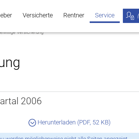
geber
Versicherte
Rentner
Service
eiwillige Versicherung
öffnen
ber Untermenü öffnen
Versicherte Untermenü öffnen
Rentner Untermenü öffnen
Service Untermen
Meine
rung
artal 2006
Herunterladen (PDF, 52 KB)
 werden möglicherweise nicht alle Seiten angezeigt.