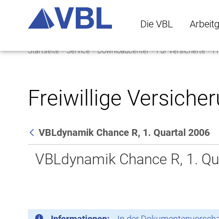
Die VBL
Arbeit
Startseite
Service
Downloadcenter
Für Versicherte
Fr
Die VBL Untermenü 
Arbeitge
Freiwillige Versiche
VBLdynamik Chance R, 1. Quartal 2006
Zurück
VBLdynamik Chance R, 1. Qu
Informationen:
In der Dokumentenvorschau