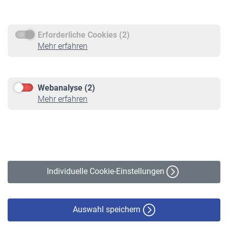
Rentenauszahlung
Erforderliche Cookies (2)
Service
Mehr erfahren
Informationen
Kontakt & Beratung
Downloadcenter
Webanalyse (2)
Online-Rechner
Mehr erfahren
VBLnewsletter
Kontakt
Impressum
Erklärung zur Barrierefreiheit
Individuelle Cookie-Einstellungen
Datenschutz
Cookie-Policy
Haftungsausschluss
Auswahl speichern