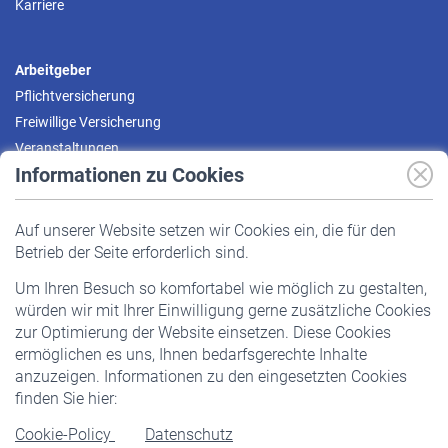
Karriere
Arbeitgeber
Pflichtversicherung
Freiwillige Versicherung
Veranstaltungen
Informationen zu Cookies
Versicherte
Auf unserer Website setzen wir Cookies ein, die für den
Pflichtversicherung
Betrieb der Seite erforderlich sind.
Freiwillige Versicherung
Um Ihren Besuch so komfortabel wie möglich zu gestalten,
Staatliche Förderung
würden wir mit Ihrer Einwilligung gerne zusätzliche Cookies
Veranstaltungen
zur Optimierung der Website einsetzen. Diese Cookies
ermöglichen es uns, Ihnen bedarfsgerechte Inhalte
anzuzeigen. Informationen zu den eingesetzten Cookies
Rentner
finden Sie hier:
Rentenbeginn
Cookie-Policy
Datenschutz
Rente beantragen