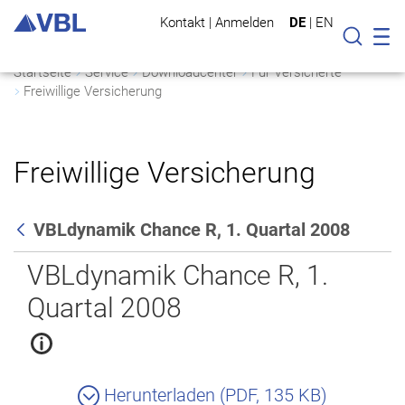
Kontakt
|
Anmelden
DE
|
EN
Mo
Suche
Startseite
Service
Downloadcenter
Für Versicherte
Freiwillige Versicherung
Freiwillige Versicherung
VBLdynamik Chance R, 1. Quartal 2008
Zurück
VBLdynamik Chance R, 1.
Quartal 2008
Herunterladen (PDF, 135 KB)