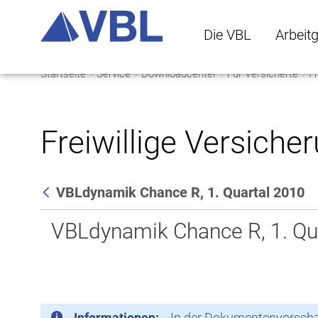
Die VBL
Arbeit
Startseite
Service
Downloadcenter
Für Versicherte
Fr
Die VBL Untermenü 
Arbeitge
Freiwillige Versiche
VBLdynamik Chance R, 1. Quartal 2010
Zurück
VBLdynamik Chance R, 1. Qu
Informationen:
In der Dokumentenvorschau