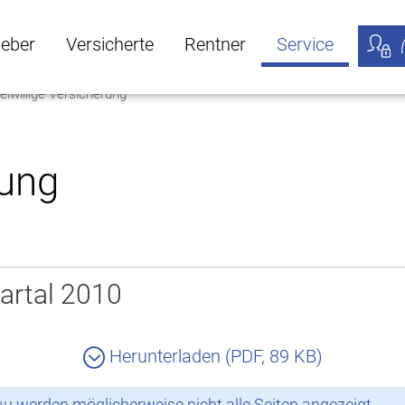
geber
Versicherte
Rentner
Service
eiwillige Versicherung
öffnen
ber Untermenü öffnen
Versicherte Untermenü öffnen
Rentner Untermenü öffnen
Service Untermen
Meine
rung
artal 2010
Herunterladen (PDF, 89 KB)
 werden möglicherweise nicht alle Seiten angezeigt.