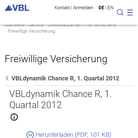
Kontakt
|
Anmelden
DE
|
EN
Mo
Suche
Startseite
Service
Downloadcenter
Für Versicherte
Freiwillige Versicherung
Freiwillige Versicherung
VBLdynamik Chance R, 1. Quartal 2012
Zurück
VBLdynamik Chance R, 1.
Quartal 2012
Herunterladen (PDF, 101 KB)