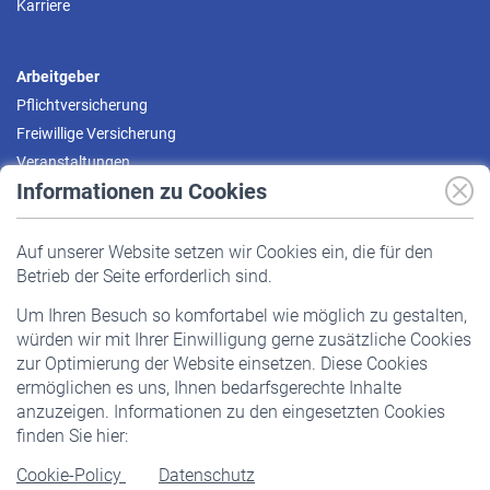
Karriere
Arbeitgeber
Pflichtversicherung
Freiwillige Versicherung
Veranstaltungen
Informationen zu Cookies
Versicherte
Auf unserer Website setzen wir Cookies ein, die für den
Pflichtversicherung
Betrieb der Seite erforderlich sind.
Freiwillige Versicherung
Um Ihren Besuch so komfortabel wie möglich zu gestalten,
Staatliche Förderung
würden wir mit Ihrer Einwilligung gerne zusätzliche Cookies
Veranstaltungen
zur Optimierung der Website einsetzen. Diese Cookies
ermöglichen es uns, Ihnen bedarfsgerechte Inhalte
anzuzeigen. Informationen zu den eingesetzten Cookies
Rentner
finden Sie hier:
Rentenbeginn
Cookie-Policy
Datenschutz
Rente beantragen