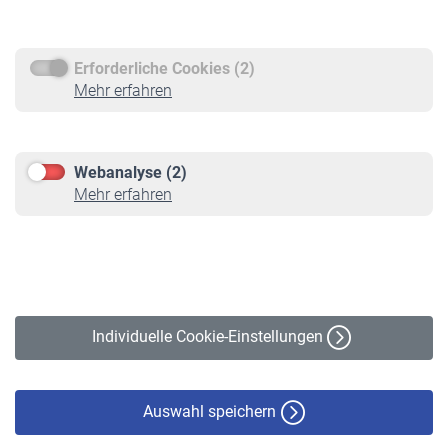
Rentenauszahlung
Erforderliche Cookies (2)
Service
Mehr erfahren
Informationen
Kontakt & Beratung
Downloadcenter
Webanalyse (2)
Online-Rechner
Mehr erfahren
VBLnewsletter
Kontakt
Impressum
Erklärung zur Barrierefreiheit
Individuelle Cookie-Einstellungen
Datenschutz
Cookie-Policy
Haftungsausschluss
Auswahl speichern