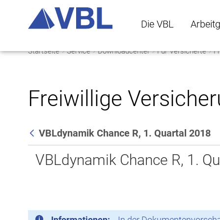
Die VBL
Arbeit
Startseite
Service
Downloadcenter
Für Versicherte
Fr
Die VBL Untermenü 
Arbeitge
Freiwillige Versiche
VBLdynamik Chance R, 1. Quartal 2018
Zurück
VBLdynamik Chance R, 1. Qu
Informationen:
In der Dokumentenvorschau