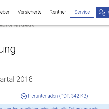
geber
Versicherte
Rentner
Service
eiwillige Versicherung
öffnen
ber Untermenü öffnen
Versicherte Untermenü öffnen
Rentner Untermenü öffnen
Service Untermen
Meine
rung
artal 2018
Herunterladen (PDF, 342 KB)
 werden möglicherweise nicht alle Seiten angezeigt.