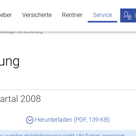
geber
Versicherte
Rentner
Service
eiwillige Versicherung
öffnen
ber Untermenü öffnen
Versicherte Untermenü öffnen
Rentner Untermenü öffnen
Service Untermen
Meine
rung
artal 2008
Herunterladen (PDF, 139 KB)
 werden möglicherweise nicht alle Seiten angezeigt.