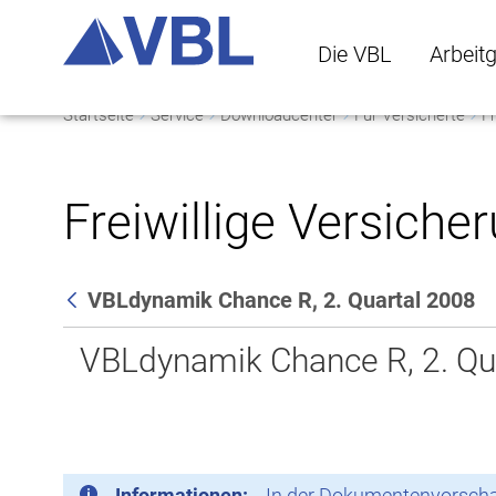
Die VBL
Arbeit
Startseite
Service
Downloadcenter
Für Versicherte
Fr
Die VBL Untermenü 
Arbeitge
Freiwillige Versiche
VBLdynamik Chance R, 2. Quartal 2008
Zurück
VBLdynamik Chance R, 2. Qu
Informationen:
In der Dokumentenvorschau