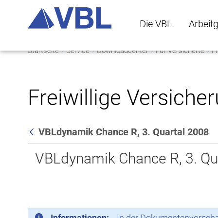
Die VBL
Arbeit
Startseite
Service
Downloadcenter
Für Versicherte
Fr
Die VBL Untermenü 
Arbeitge
Freiwillige Versiche
VBLdynamik Chance R, 3. Quartal 2008
Zurück
VBLdynamik Chance R, 3. Qu
Informationen:
In der Dokumentenvorschau