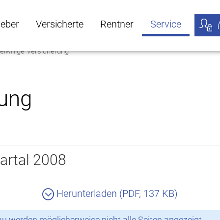
geber
Versicherte
Rentner
Service
eiwillige Versicherung
öffnen
ber Untermenü öffnen
Versicherte Untermenü öffnen
Rentner Untermenü öffnen
Service Untermen
Meine
rung
artal 2008
Herunterladen (PDF, 137 KB)
 werden möglicherweise nicht alle Seiten angezeigt.