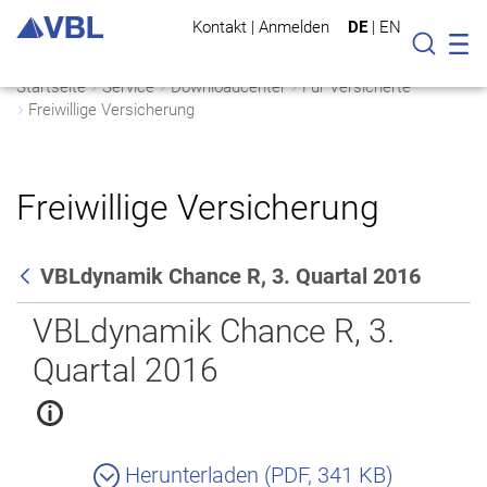
Kontakt
|
Anmelden
DE
|
EN
Mo
Suche
Startseite
Service
Downloadcenter
Für Versicherte
Freiwillige Versicherung
Freiwillige Versicherung
VBLdynamik Chance R, 3. Quartal 2016
Zurück
VBLdynamik Chance R, 3.
Quartal 2016
Herunterladen (PDF, 341 KB)