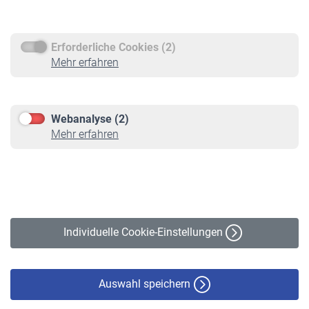
Rentenauszahlung
Erforderliche Cookies (2)
Service
Mehr erfahren
Informationen
Kontakt & Beratung
Downloadcenter
Webanalyse (2)
Online-Rechner
Mehr erfahren
VBLnewsletter
Kontakt
Impressum
Erklärung zur Barrierefreiheit
Individuelle Cookie-Einstellungen
Datenschutz
Cookie-Policy
Haftungsausschluss
Auswahl speichern