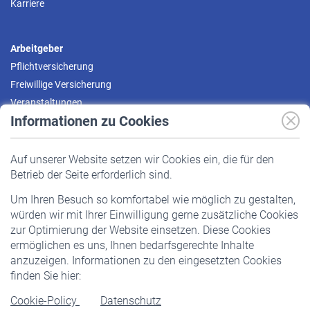
Karriere
Arbeitgeber
Pflichtversicherung
Freiwillige Versicherung
Veranstaltungen
Informationen zu Cookies
Versicherte
Auf unserer Website setzen wir Cookies ein, die für den
Pflichtversicherung
Betrieb der Seite erforderlich sind.
Freiwillige Versicherung
Um Ihren Besuch so komfortabel wie möglich zu gestalten,
Staatliche Förderung
würden wir mit Ihrer Einwilligung gerne zusätzliche Cookies
Veranstaltungen
zur Optimierung der Website einsetzen. Diese Cookies
ermöglichen es uns, Ihnen bedarfsgerechte Inhalte
anzuzeigen. Informationen zu den eingesetzten Cookies
Rentner
finden Sie hier:
Rentenbeginn
Cookie-Policy
Datenschutz
Rente beantragen