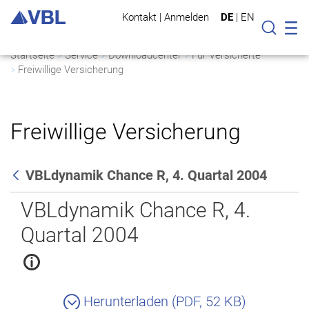
Kontakt
|
Anmelden
DE
|
EN
Mo
Suche
Startseite
Service
Downloadcenter
Für Versicherte
Freiwillige Versicherung
Freiwillige Versicherung
VBLdynamik Chance R, 4. Quartal 2004
Zurück
VBLdynamik Chance R, 4.
Quartal 2004
Herunterladen (PDF, 52 KB)