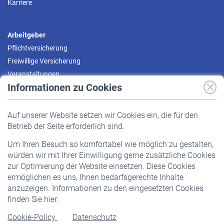
Karriere
Arbeitgeber
Pflichtversicherung
Freiwillige Versicherung
Veranstaltungen
Informationen zu Cookies
Versicherte
Auf unserer Website setzen wir Cookies ein, die für den
Pflichtversicherung
Betrieb der Seite erforderlich sind.
Freiwillige Versicherung
Um Ihren Besuch so komfortabel wie möglich zu gestalten,
Staatliche Förderung
würden wir mit Ihrer Einwilligung gerne zusätzliche Cookies
Veranstaltungen
zur Optimierung der Website einsetzen. Diese Cookies
ermöglichen es uns, Ihnen bedarfsgerechte Inhalte
anzuzeigen. Informationen zu den eingesetzten Cookies
Rentner
finden Sie hier:
Rentenbeginn
Cookie-Policy
Datenschutz
Rente beantragen