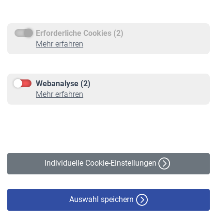
Rentenauszahlung
Erforderliche Cookies (2)
Service
Mehr erfahren
Informationen
Kontakt & Beratung
Downloadcenter
Webanalyse (2)
Online-Rechner
Mehr erfahren
VBLnewsletter
Kontakt
Impressum
Erklärung zur Barrierefreiheit
Individuelle Cookie-Einstellungen
Datenschutz
Cookie-Policy
Haftungsausschluss
Auswahl speichern