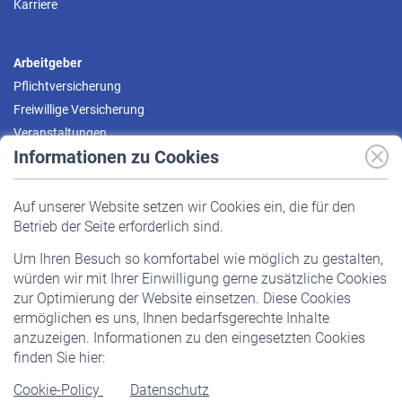
Karriere
Arbeitgeber
Pflichtversicherung
Freiwillige Versicherung
Veranstaltungen
Informationen zu Cookies
Versicherte
Auf unserer Website setzen wir Cookies ein, die für den
Pflichtversicherung
Betrieb der Seite erforderlich sind.
Freiwillige Versicherung
Um Ihren Besuch so komfortabel wie möglich zu gestalten,
Staatliche Förderung
würden wir mit Ihrer Einwilligung gerne zusätzliche Cookies
Veranstaltungen
zur Optimierung der Website einsetzen. Diese Cookies
ermöglichen es uns, Ihnen bedarfsgerechte Inhalte
anzuzeigen. Informationen zu den eingesetzten Cookies
Rentner
finden Sie hier:
Rentenbeginn
Cookie-Policy
Datenschutz
Rente beantragen