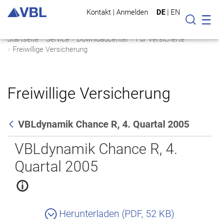
Kontakt
|
Anmelden
DE
|
EN
Mo
Suche
Startseite
Service
Downloadcenter
Für Versicherte
Freiwillige Versicherung
Freiwillige Versicherung
VBLdynamik Chance R, 4. Quartal 2005
Zurück
VBLdynamik Chance R, 4.
Quartal 2005
Herunterladen (PDF, 52 KB)