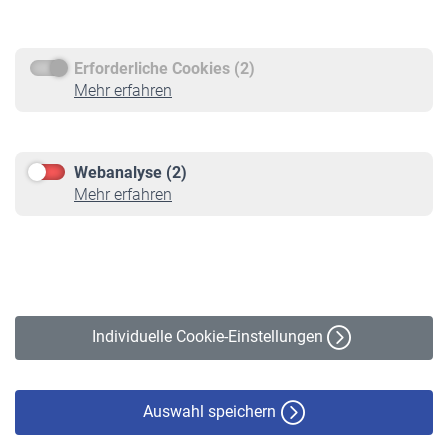
Rentenauszahlung
Erforderliche Cookies (2)
Service
Mehr erfahren
Informationen
Kontakt & Beratung
Downloadcenter
Webanalyse (2)
Online-Rechner
Mehr erfahren
VBLnewsletter
Kontakt
Impressum
Erklärung zur Barrierefreiheit
Individuelle Cookie-Einstellungen
Datenschutz
Cookie-Policy
Haftungsausschluss
Auswahl speichern