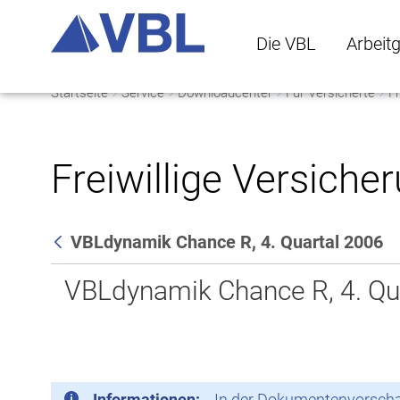
Die VBL
Arbeit
Startseite
Service
Downloadcenter
Für Versicherte
Fr
Die VBL Untermenü 
Arbeitge
Freiwillige Versiche
VBLdynamik Chance R, 4. Quartal 2006
Zurück
VBLdynamik Chance R, 4. Qu
Informationen:
In der Dokumentenvorschau