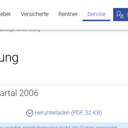
geber
Versicherte
Rentner
Service
eiwillige Versicherung
öffnen
ber Untermenü öffnen
Versicherte Untermenü öffnen
Rentner Untermenü öffnen
Service Untermen
Meine
rung
artal 2006
Herunterladen (PDF, 52 KB)
 werden möglicherweise nicht alle Seiten angezeigt.