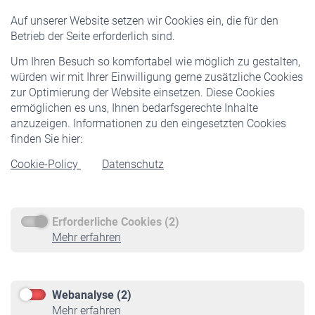
Versicherte
Auf unserer Website setzen wir Cookies ein, die für den
Pflichtversicherung
Betrieb der Seite erforderlich sind.
Freiwillige Versicherung
Um Ihren Besuch so komfortabel wie möglich zu gestalten,
Staatliche Förderung
würden wir mit Ihrer Einwilligung gerne zusätzliche Cookies
Veranstaltungen
zur Optimierung der Website einsetzen. Diese Cookies
ermöglichen es uns, Ihnen bedarfsgerechte Inhalte
anzuzeigen. Informationen zu den eingesetzten Cookies
Rentner
finden Sie hier:
Rentenbeginn
Cookie-Policy
Datenschutz
Rente beantragen
Rentenauszahlung
Erforderliche Cookies (2)
Service
Mehr erfahren
Informationen
Kontakt & Beratung
Downloadcenter
Webanalyse (2)
Online-Rechner
Mehr erfahren