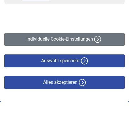
VBLnewsletter
Kontakt
Impressum
Erklärung zur Barrierefreiheit
Individuelle Cookie-Einstellungen
Datenschutz
Cookie-Policy
Haftungsausschluss
Auswahl speichern
Alles akzeptieren
© VBL 2026