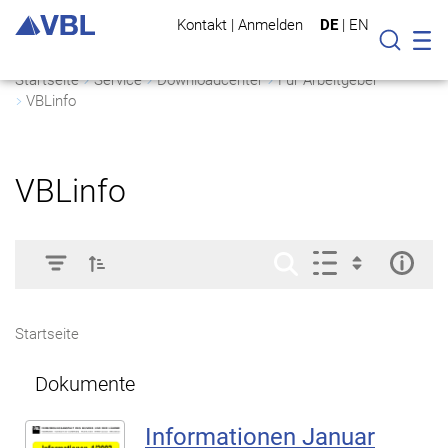
Kontakt
|
Anmelden
DE
|
EN
Mo
Suche
Startseite
Service
Downloadcenter
Für Arbeitgeber
VBLinfo
VBLinfo
Startseite
Dokumente
Informationen Januar