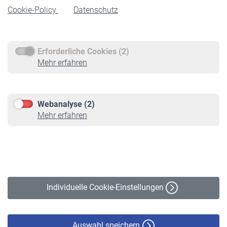
Cookie-Policy
Datenschutz
Rente beantragen
Rentenauszahlung
Erforderliche Cookies (2)
Service
Mehr erfahren
Informationen
Kontakt & Beratung
Downloadcenter
Webanalyse (2)
Online-Rechner
Mehr erfahren
VBLnewsletter
Kontakt
Impressum
Erklärung zur Barrierefreiheit
Individuelle Cookie-Einstellungen
Datenschutz
Cookie-Policy
Haftungsausschluss
Auswahl speichern