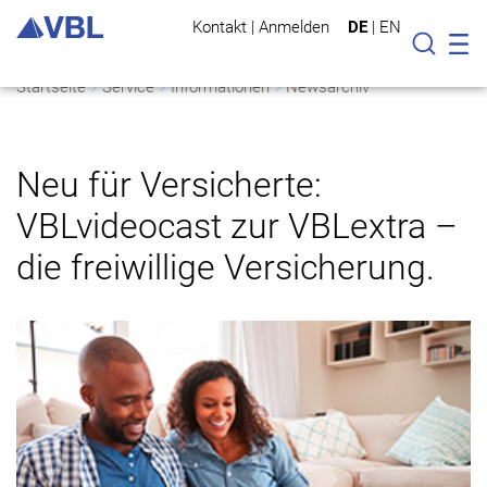
Kontakt
|
Anmelden
DE
|
EN
Mo
Suche
Startseite
Service
Informationen
Newsarchiv
Neu für Versicherte:
VBLvideocast zur VBLextra –
die freiwillige Versicherung.