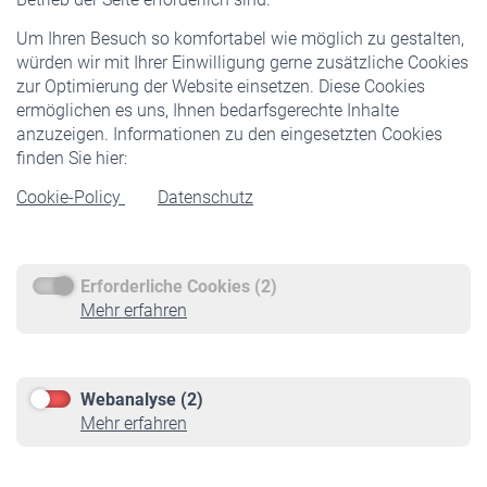
Freiwillige Versicherung
Um Ihren Besuch so komfortabel wie möglich zu gestalten,
Staatliche Förderung
würden wir mit Ihrer Einwilligung gerne zusätzliche Cookies
Veranstaltungen
zur Optimierung der Website einsetzen. Diese Cookies
ermöglichen es uns, Ihnen bedarfsgerechte Inhalte
anzuzeigen. Informationen zu den eingesetzten Cookies
Rentner
finden Sie hier:
Rentenbeginn
Cookie-Policy
Datenschutz
Rente beantragen
Rentenauszahlung
Erforderliche Cookies (2)
Service
Mehr erfahren
Informationen
Kontakt & Beratung
Downloadcenter
Webanalyse (2)
Online-Rechner
Mehr erfahren
VBLnewsletter
Kontakt