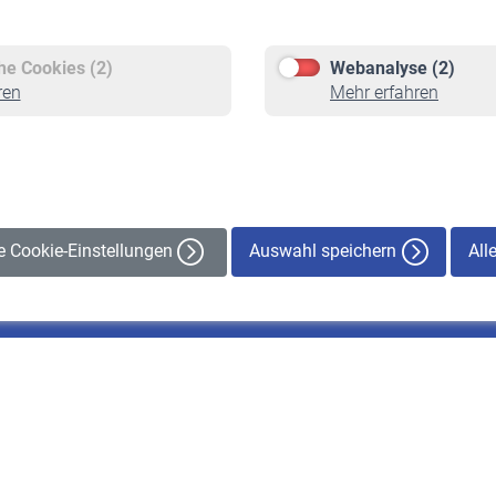
Pflichtversicherung
Rentenbeginn
Freiwillige Versicherung
Rente beantragen
che Cookies (2)
Webanalyse (2)
Staatliche Förderung
Rentenauszahlung
ren
Mehr erfahren
Veranstaltungen
Auswahl speichern
All
le Cookie-Einstellungen