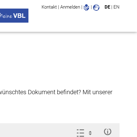
Leichte Sprache
Gebärdenspr
Kontakt
|
Anmelden
|
|
DE
|
EN
Suche
ü öffnen
 VBL Untermenü öffnen
gewünschtes Dokument befindet? Mit unserer