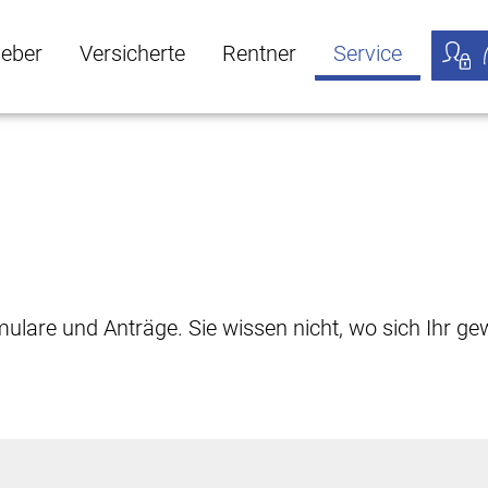
geber
Versicherte
Rentner
Service
öffnen
ber Untermenü öffnen
Versicherte Untermenü öffnen
Rentner Untermenü öffnen
Service Untermen
Meine
rmulare und Anträge. Sie wissen nicht, wo sich Ihr 