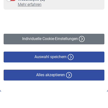
Online-Rechner
Mehr erfahren
VBLnewsletter
Kontakt
Impressum
Erklärung zur Barrierefreiheit
Individuelle Cookie-Einstellungen
Datenschutz
Cookie-Policy
Haftungsausschluss
Auswahl speichern
Alles akzeptieren
© VBL 2026