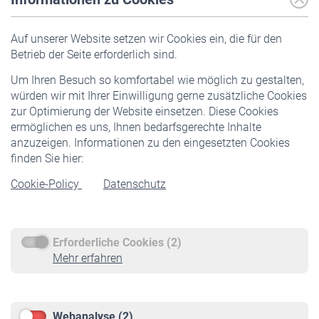
Versicherte
Auf unserer Website setzen wir Cookies ein, die für den
Pflichtversicherung
Betrieb der Seite erforderlich sind.
Freiwillige Versicherung
Um Ihren Besuch so komfortabel wie möglich zu gestalten,
Staatliche Förderung
würden wir mit Ihrer Einwilligung gerne zusätzliche Cookies
Veranstaltungen
zur Optimierung der Website einsetzen. Diese Cookies
ermöglichen es uns, Ihnen bedarfsgerechte Inhalte
anzuzeigen. Informationen zu den eingesetzten Cookies
Rentner
finden Sie hier:
Rentenbeginn
Cookie-Policy
Datenschutz
Rente beantragen
Rentenauszahlung
Erforderliche Cookies (2)
Service
Mehr erfahren
Informationen
Kontakt & Beratung
Downloadcenter
Webanalyse (2)