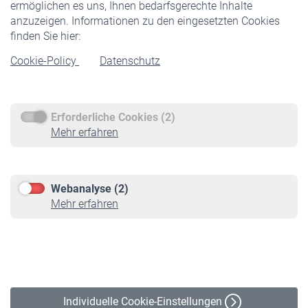
ermöglichen es uns, Ihnen bedarfsgerechte Inhalte
anzuzeigen. Informationen zu den eingesetzten Cookies
Rentner
finden Sie hier:
Rentenbeginn
Cookie-Policy
Datenschutz
Rente beantragen
Rentenauszahlung
Erforderliche Cookies (2)
Service
Mehr erfahren
Informationen
Kontakt & Beratung
Downloadcenter
Webanalyse (2)
Online-Rechner
Mehr erfahren
VBLnewsletter
Kontakt
Impressum
Erklärung zur Barrierefreiheit
Individuelle Cookie-Einstellungen