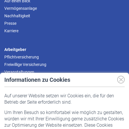
Auf einen Blick
Vermögensanlage
Nachhaltigkeit
Presse
Karriere
Arbeitgeber
Pflichtversicherung
Freiwillige Versicherung
Veranstaltungen
Informationen zu Cookies
Versicherte
Auf unserer Website setzen wir Cookies ein, die für den
Pflichtversicherung
Betrieb der Seite erforderlich sind.
Freiwillige Versicherung
Um Ihren Besuch so komfortabel wie möglich zu gestalten,
Staatliche Förderung
würden wir mit Ihrer Einwilligung gerne zusätzliche Cookies
Veranstaltungen
zur Optimierung der Website einsetzen. Diese Cookies