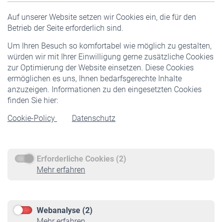
Versicherte
Auf unserer Website setzen wir Cookies ein, die für den
Pflichtversicherung
Betrieb der Seite erforderlich sind.
Freiwillige Versicherung
Um Ihren Besuch so komfortabel wie möglich zu gestalten,
Staatliche Förderung
würden wir mit Ihrer Einwilligung gerne zusätzliche Cookies
Veranstaltungen
zur Optimierung der Website einsetzen. Diese Cookies
ermöglichen es uns, Ihnen bedarfsgerechte Inhalte
anzuzeigen. Informationen zu den eingesetzten Cookies
Rentner
finden Sie hier:
Rentenbeginn
Cookie-Policy
Datenschutz
Rente beantragen
Rentenauszahlung
Erforderliche Cookies (2)
Service
Mehr erfahren
Informationen
Kontakt & Beratung
Downloadcenter
Webanalyse (2)
Online-Rechner
Mehr erfahren