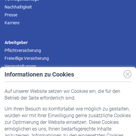
Nachhaltigkeit
Presse
Karriere
Arbeitgeber
Pflichtversicherung
Freiwillige Versicherung
Veranstaltungen
Informationen zu Cookies
Versicherte
Auf unserer Website setzen wir Cookies ein, die für den
Pflichtversicherung
Betrieb der Seite erforderlich sind.
Freiwillige Versicherung
Um Ihren Besuch so komfortabel wie möglich zu gestalten,
Staatliche Förderung
würden wir mit Ihrer Einwilligung gerne zusätzliche Cookies
Veranstaltungen
zur Optimierung der Website einsetzen. Diese Cookies
ermöglichen es uns, Ihnen bedarfsgerechte Inhalte
anzuzeigen. Informationen zu den eingesetzten Cookies