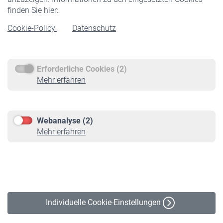
Rentner
finden Sie hier:
Rentenbeginn
Cookie-Policy
Datenschutz
Rente beantragen
Rentenauszahlung
Erforderliche Cookies (2)
Service
Mehr erfahren
Informationen
Kontakt & Beratung
Downloadcenter
Webanalyse (2)
Online-Rechner
Mehr erfahren
VBLnewsletter
Kontakt
Impressum
Erklärung zur Barrierefreiheit
Individuelle Cookie-Einstellungen
Datenschutz
Cookie-Policy