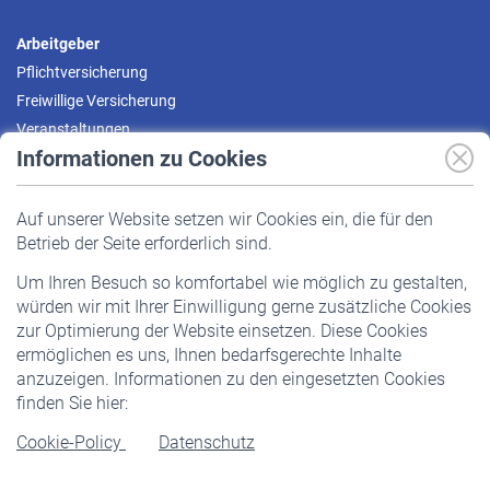
Arbeitgeber
Pflichtversicherung
Freiwillige Versicherung
Veranstaltungen
Informationen zu Cookies
Versicherte
Auf unserer Website setzen wir Cookies ein, die für den
Pflichtversicherung
Betrieb der Seite erforderlich sind.
Freiwillige Versicherung
Um Ihren Besuch so komfortabel wie möglich zu gestalten,
Staatliche Förderung
würden wir mit Ihrer Einwilligung gerne zusätzliche Cookies
Veranstaltungen
zur Optimierung der Website einsetzen. Diese Cookies
ermöglichen es uns, Ihnen bedarfsgerechte Inhalte
anzuzeigen. Informationen zu den eingesetzten Cookies
Rentner
finden Sie hier:
Rentenbeginn
Cookie-Policy
Datenschutz
Rente beantragen
Rentenauszahlung