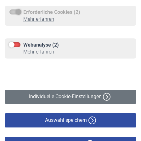
Erforderliche Cookies (2)
Service
Mehr erfahren
Informationen
Kontakt & Beratung
Downloadcenter
Webanalyse (2)
Online-Rechner
Mehr erfahren
VBLnewsletter
Kontakt
Impressum
Erklärung zur Barrierefreiheit
Individuelle Cookie-Einstellungen
Datenschutz
Cookie-Policy
Haftungsausschluss
Auswahl speichern