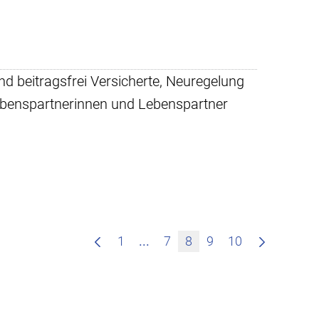
und beitragsfrei Versicherte, Neuregelung
Lebenspartnerinnen und Lebenspartner
Zwischenseiten Navigieren mi
1
...
7
8
9
10