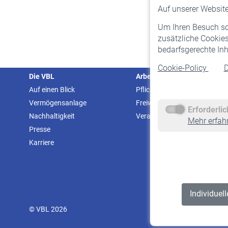
Auf unserer Website 
Um Ihren Besuch so 
zusätzliche Cookies
bedarfsgerechte Inh
Cookie-Policy
D
Die VBL
Arbeitgeber
Auf einen Blick
Pflichtversicherung
Vermögensanlage
Freiwillige Versicherung
Erforderli
Nachhaltigkeit
Veranstaltungen
Mehr erfah
Presse
Karriere
Individuel
© VBL 2026