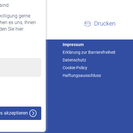
sind.
willigung gerne
hen es uns, Ihnen
Drucken
en Sie hier:
Service
Impressum
Informationen
Erklärung zur Barrierefreiheit
Kontakt & Beratung
Datenschutz
Downloadcenter
Cookie-Policy
Online-Rechner
Haftungsausschluss
VBLnewsletter
Kontakt
es akzeptieren