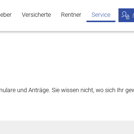
geber
Versicherte
Rentner
Service
öffnen
ber Untermenü öffnen
Versicherte Untermenü öffnen
Rentner Untermenü öffnen
Service Untermen
Meine
rmulare und Anträge. Sie wissen nicht, wo sich Ihr 