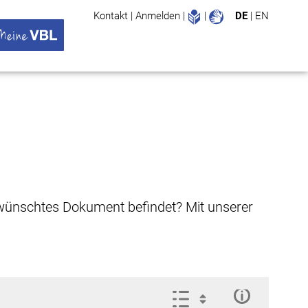
Leichte Sprache
Gebärdenspr
Kontakt
|
Anmelden
|
|
DE
|
EN
Suche
ü öffnen
 VBL Untermenü öffnen
gewünschtes Dokument befindet? Mit unserer