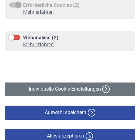
Erforderliche Cookies (2)
Service
Mehr erfahren
Informationen
Kontakt & Beratung
Downloadcenter
Webanalyse (2)
Online-Rechner
Mehr erfahren
VBLnewsletter
Kontakt
Impressum
Erklärung zur Barrierefreiheit
Individuelle Cookie-Einstellungen
Datenschutz
Cookie-Policy
Haftungsausschluss
Auswahl speichern
Alles akzeptieren