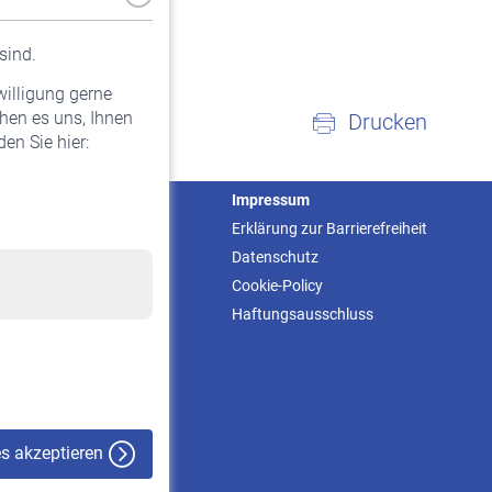
sind.
willigung gerne
hen es uns, Ihnen
Drucken
en Sie hier:
Service
Impressum
Informationen
Erklärung zur Barrierefreiheit
Kontakt & Beratung
Datenschutz
Downloadcenter
Cookie-Policy
Online-Rechner
Haftungsausschluss
VBLnewsletter
Kontakt
es akzeptieren