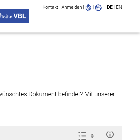
Leichte Sprache
Gebärdenspr
Kontakt
|
Anmelden
|
|
DE
|
EN
Suche
ü öffnen
 VBL Untermenü öffnen
gewünschtes Dokument befindet? Mit unserer