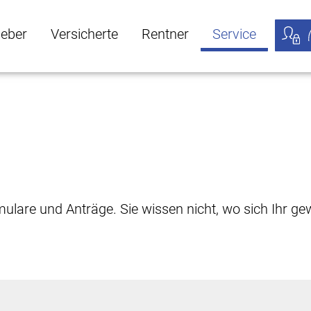
geber
Versicherte
Rentner
Service
öffnen
ber Untermenü öffnen
Versicherte Untermenü öffnen
Rentner Untermenü öffnen
Service Untermen
Meine
rmulare und Anträge. Sie wissen nicht, wo sich Ihr 