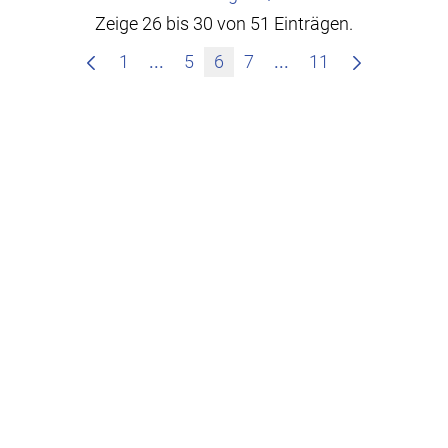
Zeige 26 bis 30 von 51 Einträgen.
Zwischenseiten Navigieren mit TAB
Zwischenseiten Nav
1
...
5
6
7
...
11