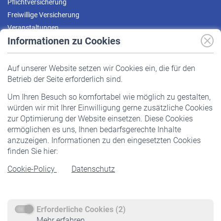
Pflichtversicherung
Freiwillige Versicherung
Veranstaltungen
Informationen zu Cookies
Versicherte
Auf unserer Website setzen wir Cookies ein, die für den
Pflichtversicherung
Betrieb der Seite erforderlich sind.
Freiwillige Versicherung
Um Ihren Besuch so komfortabel wie möglich zu gestalten,
Staatliche Förderung
würden wir mit Ihrer Einwilligung gerne zusätzliche Cookies
Veranstaltungen
zur Optimierung der Website einsetzen. Diese Cookies
ermöglichen es uns, Ihnen bedarfsgerechte Inhalte
anzuzeigen. Informationen zu den eingesetzten Cookies
Rentner
finden Sie hier:
Rentenbeginn
Cookie-Policy
Datenschutz
Rente beantragen
Rentenauszahlung
Erforderliche Cookies (2)
Service
Mehr erfahren