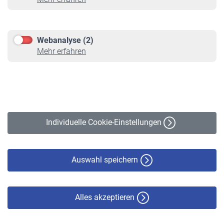
Informationen
Kontakt & Beratung
Downloadcenter
Webanalyse (2)
Online-Rechner
Mehr erfahren
VBLnewsletter
Kontakt
Impressum
Erklärung zur Barrierefreiheit
Individuelle Cookie-Einstellungen
Datenschutz
Cookie-Policy
Haftungsausschluss
Auswahl speichern
Alles akzeptieren
© VBL 2026