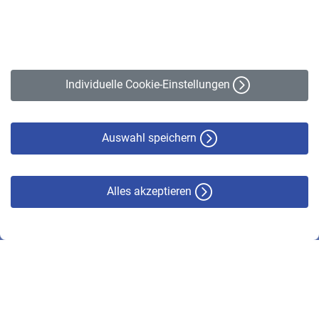
Kontakt
Impressum
Erklärung zur Barrierefreiheit
Individuelle Cookie-Einstellungen
Datenschutz
Cookie-Policy
Haftungsausschluss
Auswahl speichern
Alles akzeptieren
© VBL 2026