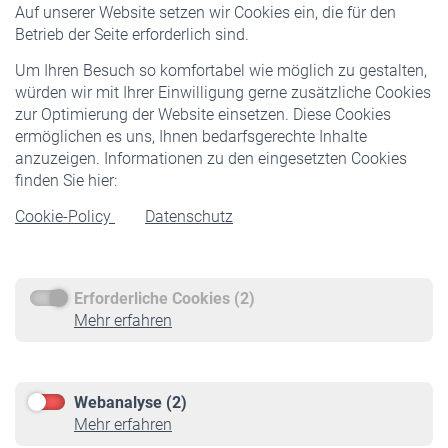
Auf unserer Website setzen wir Cookies ein, die für den
Pflichtversicherung
Betrieb der Seite erforderlich sind.
Freiwillige Versicherung
Um Ihren Besuch so komfortabel wie möglich zu gestalten,
Staatliche Förderung
würden wir mit Ihrer Einwilligung gerne zusätzliche Cookies
Veranstaltungen
zur Optimierung der Website einsetzen. Diese Cookies
ermöglichen es uns, Ihnen bedarfsgerechte Inhalte
anzuzeigen. Informationen zu den eingesetzten Cookies
Rentner
finden Sie hier:
Rentenbeginn
Cookie-Policy
Datenschutz
Rente beantragen
Rentenauszahlung
Erforderliche Cookies (2)
Service
Mehr erfahren
Informationen
Kontakt & Beratung
Downloadcenter
Webanalyse (2)
Online-Rechner
Mehr erfahren
VBLnewsletter