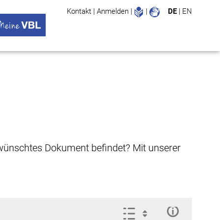
Leichte Sprache
Gebärdenspr
Kontakt
|
Anmelden
|
|
DE
|
EN
Suche
ü öffnen
 VBL Untermenü öffnen
gewünschtes Dokument befindet? Mit unserer