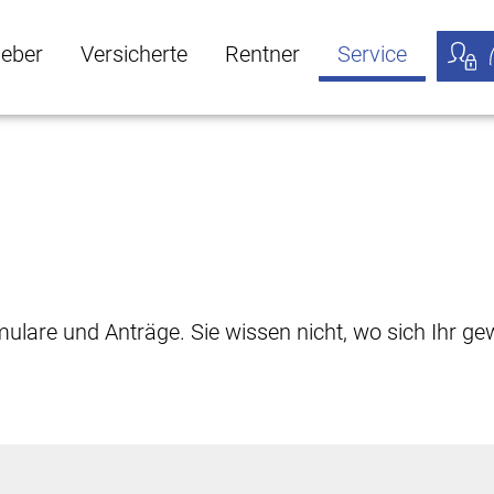
geber
Versicherte
Rentner
Service
öffnen
ber Untermenü öffnen
Versicherte Untermenü öffnen
Rentner Untermenü öffnen
Service Untermen
Meine
rmulare und Anträge. Sie wissen nicht, wo sich Ihr 