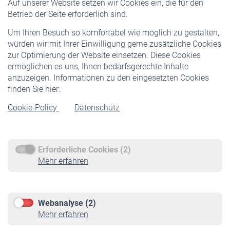
Auf unserer Website setzen wir Cookies ein, die für den
Pflichtversicherung
Betrieb der Seite erforderlich sind.
Freiwillige Versicherung
Um Ihren Besuch so komfortabel wie möglich zu gestalten,
Staatliche Förderung
würden wir mit Ihrer Einwilligung gerne zusätzliche Cookies
Veranstaltungen
zur Optimierung der Website einsetzen. Diese Cookies
ermöglichen es uns, Ihnen bedarfsgerechte Inhalte
anzuzeigen. Informationen zu den eingesetzten Cookies
Rentner
finden Sie hier:
Rentenbeginn
Cookie-Policy
Datenschutz
Rente beantragen
Rentenauszahlung
Erforderliche Cookies (2)
Service
Mehr erfahren
Informationen
Kontakt & Beratung
Downloadcenter
Webanalyse (2)
Online-Rechner
Mehr erfahren
VBLnewsletter