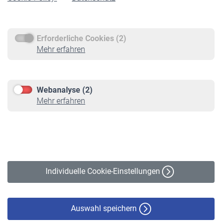
Rentenauszahlung
Erforderliche Cookies (2)
Service
Mehr erfahren
Informationen
Kontakt & Beratung
Downloadcenter
Webanalyse (2)
Online-Rechner
Mehr erfahren
VBLnewsletter
Kontakt
Impressum
Erklärung zur Barrierefreiheit
Individuelle Cookie-Einstellungen
Datenschutz
Cookie-Policy
Haftungsausschluss
Auswahl speichern