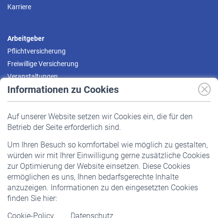
Karriere
Arbeitgeber
Pflichtversicherung
Freiwillige Versicherung
Veranstaltungen
Informationen zu Cookies
Versicherte
Auf unserer Website setzen wir Cookies ein, die für den
Pflichtversicherung
Betrieb der Seite erforderlich sind.
Freiwillige Versicherung
Um Ihren Besuch so komfortabel wie möglich zu gestalten,
Staatliche Förderung
würden wir mit Ihrer Einwilligung gerne zusätzliche Cookies
Veranstaltungen
zur Optimierung der Website einsetzen. Diese Cookies
ermöglichen es uns, Ihnen bedarfsgerechte Inhalte
anzuzeigen. Informationen zu den eingesetzten Cookies
Rentner
finden Sie hier:
Rentenbeginn
Cookie-Policy
Datenschutz
Rente beantragen