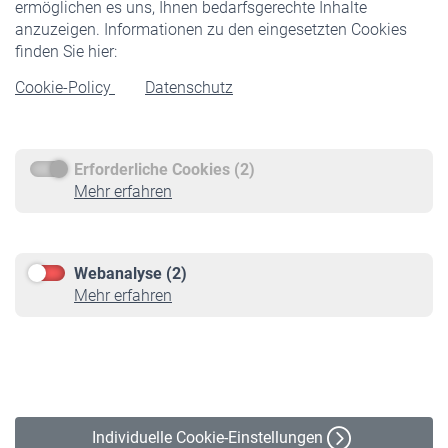
ermöglichen es uns, Ihnen bedarfsgerechte Inhalte
anzuzeigen. Informationen zu den eingesetzten Cookies
Rentner
finden Sie hier:
Rentenbeginn
Cookie-Policy
Datenschutz
Rente beantragen
Rentenauszahlung
Erforderliche Cookies (2)
Service
Mehr erfahren
Informationen
Kontakt & Beratung
Downloadcenter
Webanalyse (2)
Online-Rechner
Mehr erfahren
VBLnewsletter
Kontakt
Impressum
Erklärung zur Barrierefreiheit
Individuelle Cookie-Einstellungen