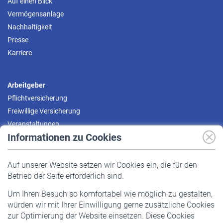
Auf einen Blick
Vermögensanlage
Nachhaltigkeit
Presse
Karriere
Arbeitgeber
Pflichtversicherung
Freiwillige Versicherung
Veranstaltungen
Informationen zu Cookies
Versicherte
Auf unserer Website setzen wir Cookies ein, die für den
Pflichtversicherung
Betrieb der Seite erforderlich sind.
Freiwillige Versicherung
Um Ihren Besuch so komfortabel wie möglich zu gestalten,
Staatliche Förderung
würden wir mit Ihrer Einwilligung gerne zusätzliche Cookies
Veranstaltungen
zur Optimierung der Website einsetzen. Diese Cookies