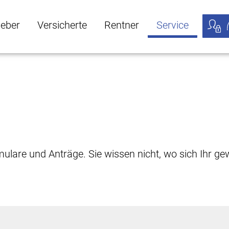
geber
Versicherte
Rentner
Service
öffnen
ber Untermenü öffnen
Versicherte Untermenü öffnen
Rentner Untermenü öffnen
Service Untermen
Meine
rmulare und Anträge. Sie wissen nicht, wo sich Ihr 