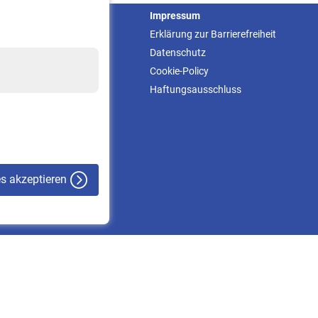
Service
Impressum
Informationen
Erklärung zur Barrierefreiheit
Kontakt & Beratung
Datenschutz
Downloadcenter
Cookie-Policy
Online-Rechner
Haftungsausschluss
VBLnewsletter
Kontakt
es akzeptieren