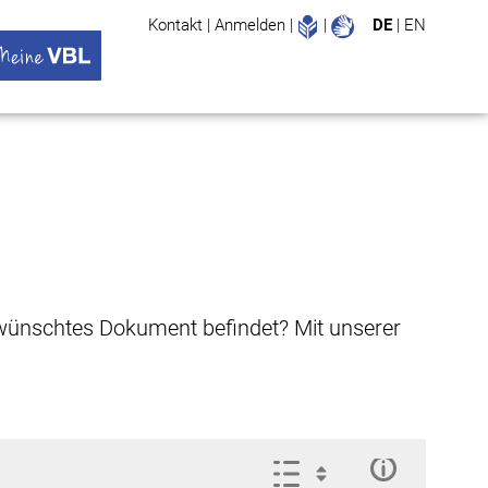
Leichte Sprache
Gebärdenspr
Kontakt
|
Anmelden
|
|
DE
|
EN
Suche
ü öffnen
 VBL Untermenü öffnen
gewünschtes Dokument befindet? Mit unserer