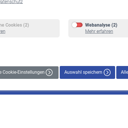
atenschutz
Versicherte
Rentner
Pflichtversicherung
Rentenbeginn
Freiwillige Versicherung
Rente beantragen
che Cookies (2)
Webanalyse (2)
Staatliche Förderung
Rentenauszahlung
ren
Mehr erfahren
Veranstaltungen
Auswahl speichern
All
le Cookie-Einstellungen