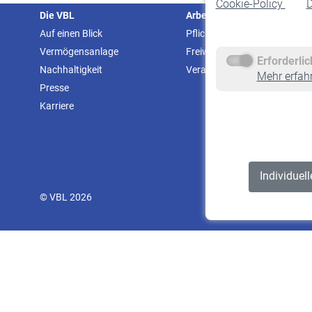
Cookie-Policy
D
Die VBL
Arbeitgeber
Auf einen Blick
Pflichtversicherung
Vermögensanlage
Freiwillige Versicherung
Erforderli
Nachhaltigkeit
Veranstaltungen
Mehr erfah
Presse
Karriere
Individuel
© VBL 2026