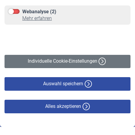
Downloadcenter
Webanalyse (2)
Online-Rechner
Mehr erfahren
VBLnewsletter
Kontakt
Impressum
Erklärung zur Barrierefreiheit
Individuelle Cookie-Einstellungen
Datenschutz
Cookie-Policy
Haftungsausschluss
Auswahl speichern
Alles akzeptieren
© VBL 2026