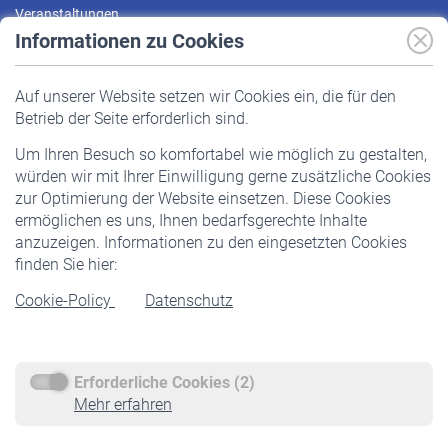
Veranstaltungen
Informationen zu Cookies
Versicherte
Auf unserer Website setzen wir Cookies ein, die für den
Pflichtversicherung
Betrieb der Seite erforderlich sind.
Freiwillige Versicherung
Um Ihren Besuch so komfortabel wie möglich zu gestalten,
Staatliche Förderung
würden wir mit Ihrer Einwilligung gerne zusätzliche Cookies
Veranstaltungen
zur Optimierung der Website einsetzen. Diese Cookies
ermöglichen es uns, Ihnen bedarfsgerechte Inhalte
anzuzeigen. Informationen zu den eingesetzten Cookies
Rentner
finden Sie hier:
Rentenbeginn
Cookie-Policy
Datenschutz
Rente beantragen
Rentenauszahlung
Erforderliche Cookies (2)
Service
Mehr erfahren
Informationen
Kontakt & Beratung