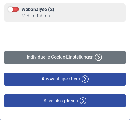
Downloadcenter
Webanalyse (2)
Online-Rechner
Mehr erfahren
VBLnewsletter
Kontakt
Impressum
Erklärung zur Barrierefreiheit
Individuelle Cookie-Einstellungen
Datenschutz
Cookie-Policy
Haftungsausschluss
Auswahl speichern
Alles akzeptieren
© VBL 2026