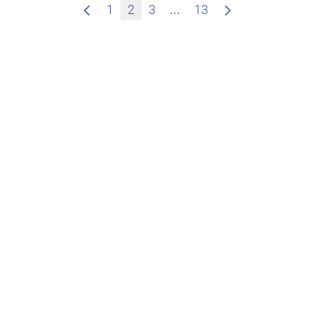
Zwischenseiten Navigie
1
2
3
...
13