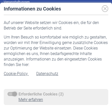
Veranstaltungen
Informationen zu Cookies
Versicherte
Auf unserer Website setzen wir Cookies ein, die für den
Pflichtversicherung
Betrieb der Seite erforderlich sind.
Freiwillige Versicherung
Um Ihren Besuch so komfortabel wie möglich zu gestalten,
Staatliche Förderung
würden wir mit Ihrer Einwilligung gerne zusätzliche Cookies
Veranstaltungen
zur Optimierung der Website einsetzen. Diese Cookies
ermöglichen es uns, Ihnen bedarfsgerechte Inhalte
anzuzeigen. Informationen zu den eingesetzten Cookies
Rentner
finden Sie hier:
Rentenbeginn
Cookie-Policy
Datenschutz
Rente beantragen
Rentenauszahlung
Erforderliche Cookies (2)
Service
Mehr erfahren
Informationen
Kontakt & Beratung