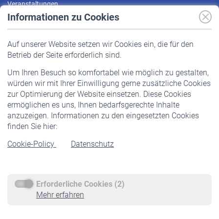
Veranstaltungen
Informationen zu Cookies
Versicherte
Auf unserer Website setzen wir Cookies ein, die für den
Pflichtversicherung
Betrieb der Seite erforderlich sind.
Freiwillige Versicherung
Um Ihren Besuch so komfortabel wie möglich zu gestalten,
Staatliche Förderung
würden wir mit Ihrer Einwilligung gerne zusätzliche Cookies
Veranstaltungen
zur Optimierung der Website einsetzen. Diese Cookies
ermöglichen es uns, Ihnen bedarfsgerechte Inhalte
anzuzeigen. Informationen zu den eingesetzten Cookies
Rentner
finden Sie hier:
Rentenbeginn
Cookie-Policy
Datenschutz
Rente beantragen
Rentenauszahlung
Erforderliche Cookies (2)
Service
Mehr erfahren
Informationen
Kontakt & Beratung