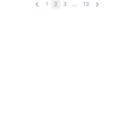
Zwischenseiten Navigie
1
2
3
...
13