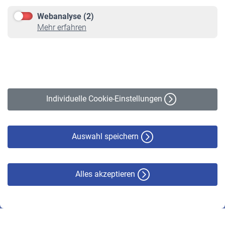
Downloadcenter
Webanalyse (2)
Online-Rechner
Mehr erfahren
VBLnewsletter
Kontakt
Impressum
Erklärung zur Barrierefreiheit
Individuelle Cookie-Einstellungen
Datenschutz
Cookie-Policy
Haftungsausschluss
Auswahl speichern
Alles akzeptieren
© VBL 2026