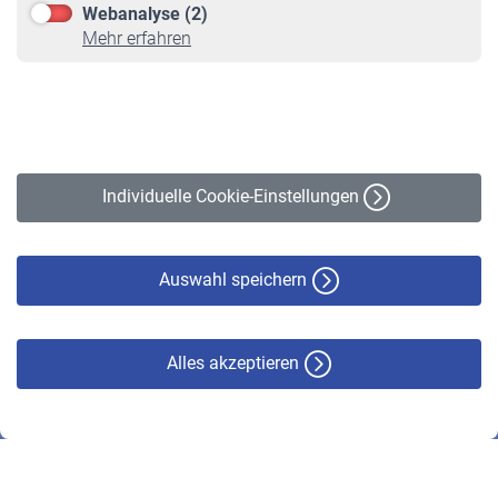
Webanalyse (2)
Online-Rechner
Mehr erfahren
VBLnewsletter
Kontakt
Impressum
Erklärung zur Barrierefreiheit
Individuelle Cookie-Einstellungen
Datenschutz
Cookie-Policy
Haftungsausschluss
Auswahl speichern
Alles akzeptieren
© VBL 2026