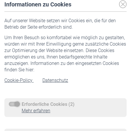
Informationen zu Cookies
Versicherte
Auf unserer Website setzen wir Cookies ein, die für den
Pflichtversicherung
Betrieb der Seite erforderlich sind.
Freiwillige Versicherung
Um Ihren Besuch so komfortabel wie möglich zu gestalten,
Staatliche Förderung
würden wir mit Ihrer Einwilligung gerne zusätzliche Cookies
Veranstaltungen
zur Optimierung der Website einsetzen. Diese Cookies
ermöglichen es uns, Ihnen bedarfsgerechte Inhalte
anzuzeigen. Informationen zu den eingesetzten Cookies
Rentner
finden Sie hier:
Rentenbeginn
Cookie-Policy
Datenschutz
Rente beantragen
Rentenauszahlung
Erforderliche Cookies (2)
Service
Mehr erfahren
Informationen
Kontakt & Beratung
Downloadcenter