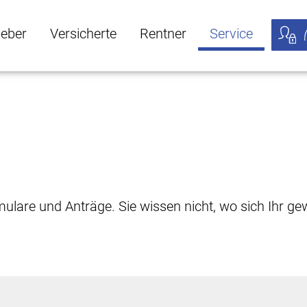
geber
Versicherte
Rentner
Service
öffnen
ber Untermenü öffnen
Versicherte Untermenü öffnen
Rentner Untermenü öffnen
Service Untermen
Meine
rmulare und Anträge. Sie wissen nicht, wo sich Ihr 