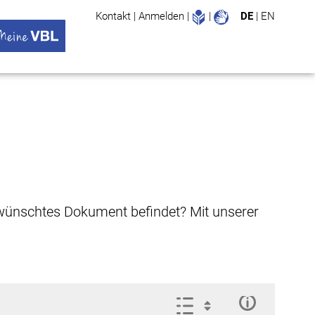
Leichte Sprache
Gebärdenspr
Kontakt
|
Anmelden
|
|
DE
|
EN
Suche
ü öffnen
 VBL Untermenü öffnen
gewünschtes Dokument befindet? Mit unserer