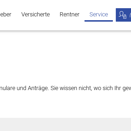
geber
Versicherte
Rentner
Service
öffnen
ber Untermenü öffnen
Versicherte Untermenü öffnen
Rentner Untermenü öffnen
Service Untermen
Meine
rmulare und Anträge. Sie wissen nicht, wo sich Ihr 