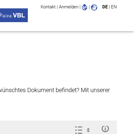
Leichte Sprache
Gebärdenspr
Kontakt
|
Anmelden
|
|
DE
|
EN
Suche
ü öffnen
 VBL Untermenü öffnen
gewünschtes Dokument befindet? Mit unserer