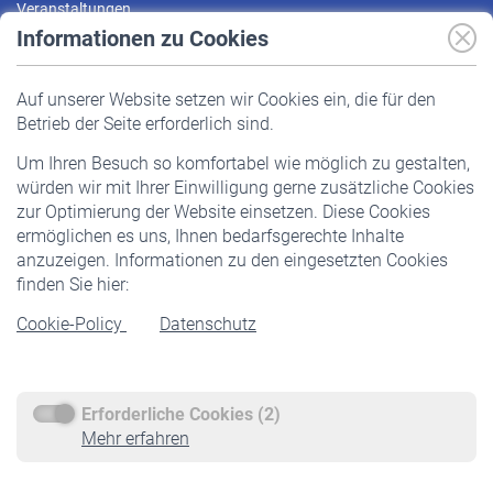
Veranstaltungen
Informationen zu Cookies
Versicherte
Auf unserer Website setzen wir Cookies ein, die für den
Pflichtversicherung
Betrieb der Seite erforderlich sind.
Freiwillige Versicherung
Um Ihren Besuch so komfortabel wie möglich zu gestalten,
Staatliche Förderung
würden wir mit Ihrer Einwilligung gerne zusätzliche Cookies
Veranstaltungen
zur Optimierung der Website einsetzen. Diese Cookies
ermöglichen es uns, Ihnen bedarfsgerechte Inhalte
anzuzeigen. Informationen zu den eingesetzten Cookies
Rentner
finden Sie hier:
Rentenbeginn
Cookie-Policy
Datenschutz
Rente beantragen
Rentenauszahlung
Erforderliche Cookies (2)
Service
Mehr erfahren
Informationen
Kontakt & Beratung