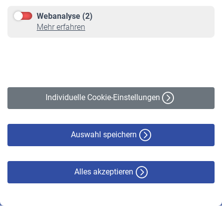
Downloadcenter
Webanalyse (2)
Online-Rechner
Mehr erfahren
VBLnewsletter
Kontakt
Impressum
Erklärung zur Barrierefreiheit
Individuelle Cookie-Einstellungen
Datenschutz
Cookie-Policy
Haftungsausschluss
Auswahl speichern
Alles akzeptieren
© VBL 2026