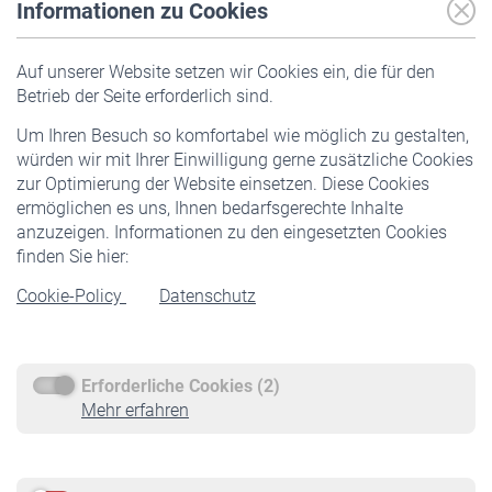
Informationen zu Cookies
Versicherte
Auf unserer Website setzen wir Cookies ein, die für den
Pflichtversicherung
Betrieb der Seite erforderlich sind.
Freiwillige Versicherung
Um Ihren Besuch so komfortabel wie möglich zu gestalten,
Staatliche Förderung
würden wir mit Ihrer Einwilligung gerne zusätzliche Cookies
Veranstaltungen
zur Optimierung der Website einsetzen. Diese Cookies
ermöglichen es uns, Ihnen bedarfsgerechte Inhalte
anzuzeigen. Informationen zu den eingesetzten Cookies
Rentner
finden Sie hier:
Rentenbeginn
Cookie-Policy
Datenschutz
Rente beantragen
Rentenauszahlung
Erforderliche Cookies (2)
Service
Mehr erfahren
Informationen
Kontakt & Beratung
Downloadcenter