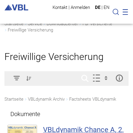
Kontakt
|
Anmelden
DE
|
EN
Mo
Suche
Startseite
Service
Downloadcenter
Für Versicherte
Freiwillige Versicherung
Freiwillige Versicherung
Startseite
VBLdynamik Archiv
Factsheets VBLdynamik
Dokumente
VBLdynamik Chance A, 2.