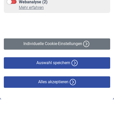
Webanalyse (2)
Online-Rechner
Mehr erfahren
VBLnewsletter
Kontakt
Impressum
Erklärung zur Barrierefreiheit
Individuelle Cookie-Einstellungen
Datenschutz
Cookie-Policy
Haftungsausschluss
Auswahl speichern
Alles akzeptieren
© VBL 2026